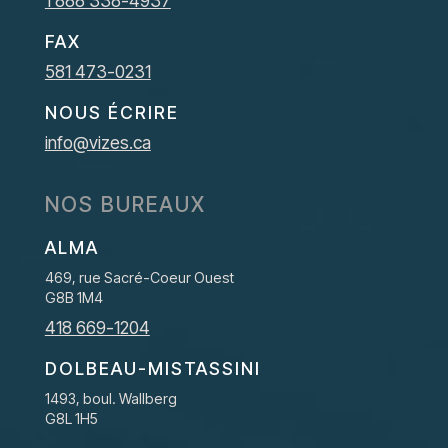
1 888 338-4937
FAX
581 473-0231
NOUS ÉCRIRE
info@vizes.ca
NOS BUREAUX
ALMA
469, rue Sacré-Coeur Ouest
G8B 1M4
418 669-1204
DOLBEAU-MISTASSINI
1493, boul. Wallberg
G8L 1H5