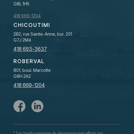
G8L 1H5
418 669-1204
CHICOUTIMI
282, rue Sainte-Anne, bur. 201
G7J 2M4
418 693-3637
ROBERVAL
801, boul. Marcotte
G8H 2A2
418 669-1204
* Les fonds communs de placement sont offerts par